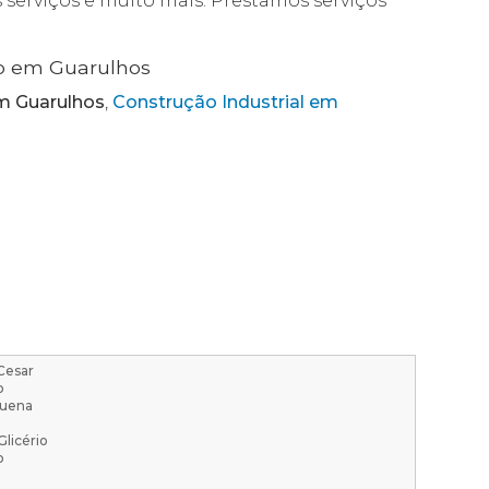
 serviços e muito mais. Prestamos serviços
ão em Guarulhos
em Guarulhos
,
Construção Industrial em
Cesar
o
quena
Glicério
o