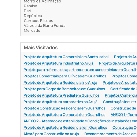
Morro da Aclimação
Paraíso
Pari
República
Campos Elíseos
Várzea da Barra Funda
Mercado
Mais Visitados
Projeto de Arquitetura Comercial em Santa Isabel
Projeto de Ar
Projeto de Arquitetura Industrial no Arujá
Projeto de Arquitetur
Projeto para reforma de apartamento em condomínios em Guarul
Projetos Comerciais para Clínicas em Guarulhos
Projetos Come
Projeto de Arquitetura Residencial no Arujá
Projeto de Arquitet
Projeto para Corpo de Bombeiros em Guarulhos
Certificado de
Projeto de Arquitetura Predial em Guarulhos
Projetos Comercia
Projeto de Arquitetura corporativa no Arujá
Construção Industr
Projeto e Construção Residencial em Guarulhos
Construção de 
Projeto de Arquitetura Comercial em Guarulhos
ANEXO 1 – Term
ANEXO 2 – Atestado de estabilidade e Condições de Instalações e
Projeto de Arquitetura Residencial em Guarulhos
Construção C
Alvará para Construção no Arujá
Desmembramento de Área em 