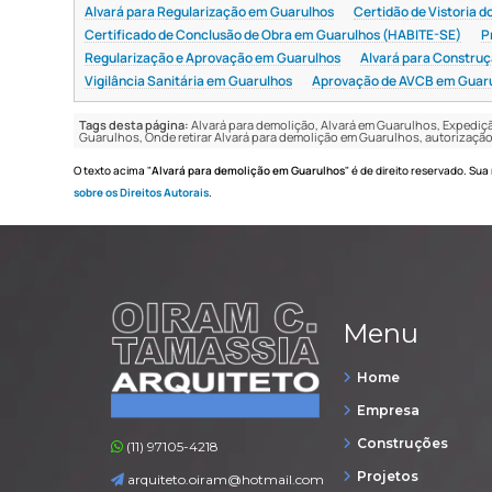
Alvará para Regularização em Guarulhos
Certidão de Vistoria 
Certificado de Conclusão de Obra em Guarulhos (HABITE-SE)
P
Regularização e Aprovação em Guarulhos
Alvará para Construç
Vigilância Sanitária em Guarulhos
Aprovação de AVCB em Guar
Tags desta página:
Alvará para demolição, Alvará em Guarulhos, Expediç
Guarulhos, Onde retirar Alvará para demolição em Guarulhos, autorizaçã
O texto acima "
Alvará para demolição em Guarulhos
" é de direito reservado. Sua
sobre os Direitos Autorais
.
Menu
Home
Empresa
Construções
(11) 97105-4218
Projetos
arquiteto.oiram@hotmail.com