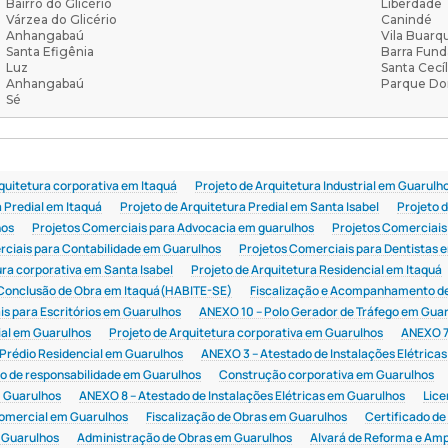
Bairro do Glicério
Liberdade
Várzea do Glicério
Canindé
Anhangabaú
Vila Buarq
Santa Efigênia
Barra Fund
Luz
Santa Cecíl
Anhangabaú
Parque Do
Sé
quitetura corporativa em Itaquá
Projeto de Arquitetura Industrial em Guarulh
a Predial em Itaquá
Projeto de Arquitetura Predial em Santa Isabel
Projeto d
hos
Projetos Comerciais para Advocacia em guarulhos
Projetos Comerciais
rciais para Contabilidade em Guarulhos
Projetos Comerciais para Dentistas 
ura corporativa em Santa Isabel
Projeto de Arquitetura Residencial em Itaquá
 Conclusão de Obra em Itaquá(HABITE-SE)
Fiscalização e Acompanhamento d
is para Escritórios em Guarulhos
ANEXO 10 – Polo Gerador de Tráfego em Gua
ial em Guarulhos
Projeto de Arquitetura corporativa em Guarulhos
ANEXO 7
Prédio Residencial em Guarulhos
ANEXO 3 – Atestado de Instalações Elétrica
o de responsabilidade em Guarulhos
Construção corporativa em Guarulhos
m Guarulhos
ANEXO 8 – Atestado de Instalações Elétricas em Guarulhos
Lice
omercial em Guarulhos
Fiscalização de Obras em Guarulhos
Certificado de
Guarulhos
Administração de Obras em Guarulhos
Alvará de Reforma e Amp