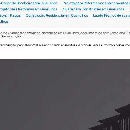
do Corpo de Bombeiros em Guarulhos
Projeto para Reformas de apartamentos
rojeto para Reformas em Guarulhos
Alvará para Construção em Guarulhos
ão em Itaqua
Construção Residencial em Guarulhos
Laudo Técnico de aval
ulhos
ão de Alvará para demolição, demolição em Guarulhos, documento de aprovação em Guaru
o de demolição
 reprodução, parcial ou total, mesmo citando nossos links, é proibida sem a autorização do autor.