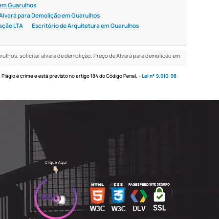
 em Guarulhos
Alvará para Demolição em Guarulhos
iação LTA
Escritório de Arquitetura em Guarulhos
lhos, solicitar alvará de demolição, Preço de Alvará para demolição em
 Plágio é crime e está previsto no artigo 184 do Código Penal. –
Lei n° 9.610-98