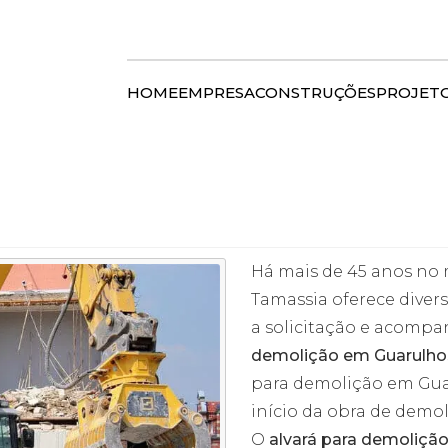
HOME
EMPRESA
CONSTRUÇÕES
PROJET
Há mais de 45 anos no m
Tamassia oferece divers
a solicitação e acomp
demolição em Guarulho
para demolição em Gua
início da obra de demol
O
alvará para demoliçã