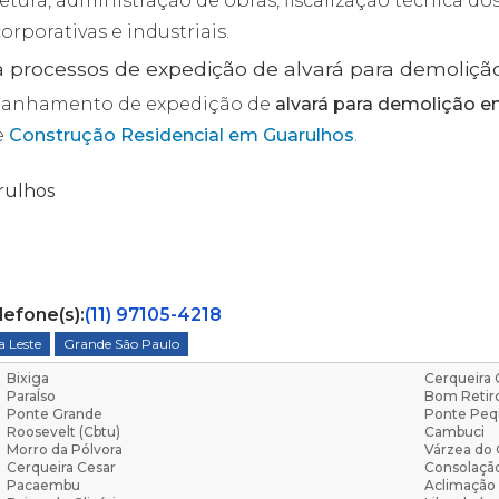
ura, administração de obras, fiscalização técnica dos
orporativas e industriais.
a processos de expedição de alvará para demoliç
ompanhamento de expedição de
alvará para demolição 
e
Construção Residencial em Guarulhos
.
rulhos
lefone(s):
(11) 97105-4218
 Leste
Grande São Paulo
Bixiga
Cerqueira 
ParaÍso
Bom Retir
Ponte Grande
Ponte Pe
Roosevelt (Cbtu)
Cambuci
Morro da Pólvora
Várzea do 
Cerqueira Cesar
Consolaçã
Pacaembu
Aclimação