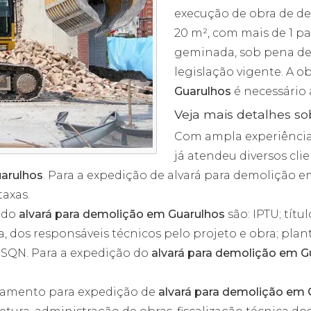
execução de obra de de
20 m², com mais de 1 pa
geminada, sob pena de 
legislação vigente. A 
Guarulhos
é necessário 
Veja mais detalhes s
Com ampla experiência 
já atendeu diversos cl
uarulhos
. Para a expedição de alvará para demolição 
axas.
 do
alvará para demolição em Guarulhos
são: IPTU; títu
, dos responsáveis técnicos pelo projeto e obra; plan
SSQN. Para a expedição do
alvará para demolição em G
hamento para expedição de
alvará para demolição em 