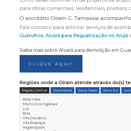
como: desenvolvimento de projetos de arquitet
para obras comerciais, residenciais, prediais, c
O escritório Oiram C. Tamassia acompanh
Fale conosco para solicitar serviços de ac
Guarulhos
,
Alvará para Regualrização no Arujá
Saiba mais sobre Alvará para demolição em Gua
CLIQUE AQUI!
Regiões onde a Oiram atende através do(s) te
Região Central
Zona Norte
Zona Oeste
Zona Sul
Zona
Bela Vista
Morro Dos Ingleses
Luz
Brás
Vila Deodoro
Vila Buarque
Higienópolis