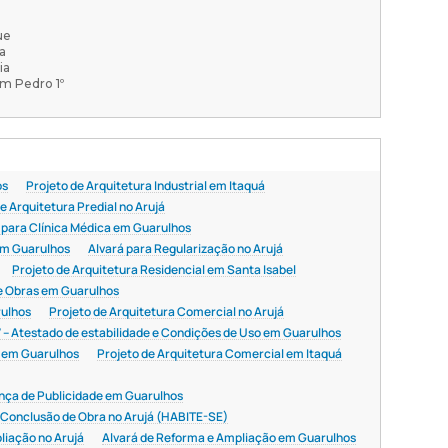
ue
a
ia
m Pedro 1º
os
Projeto de Arquitetura Industrial em Itaquá
e Arquitetura Predial no Arujá
 para Clínica Médica em Guarulhos
em Guarulhos
Alvará para Regularização no Arujá
Projeto de Arquitetura Residencial em Santa Isabel
e Obras em Guarulhos
rulhos
Projeto de Arquitetura Comercial no Arujá
 – Atestado de estabilidade e Condições de Uso em Guarulhos
s em Guarulhos
Projeto de Arquitetura Comercial em Itaquá
nça de Publicidade em Guarulhos
 Conclusão de Obra no Arujá (HABITE-SE)
liação no Arujá
Alvará de Reforma e Ampliação em Guarulhos