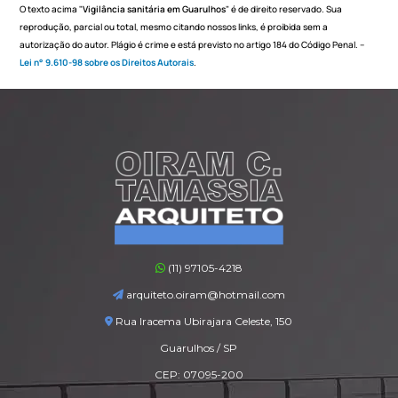
O texto acima "
Vigilância sanitária em Guarulhos
" é de direito reservado. Sua
reprodução, parcial ou total, mesmo citando nossos links, é proibida sem a
autorização do autor. Plágio é crime e está previsto no artigo 184 do Código Penal. –
Lei n° 9.610-98 sobre os Direitos Autorais
.
(11) 97105-4218
arquiteto.oiram@hotmail.com
Rua Iracema Ubirajara Celeste, 150
Guarulhos / SP
CEP: 07095-200