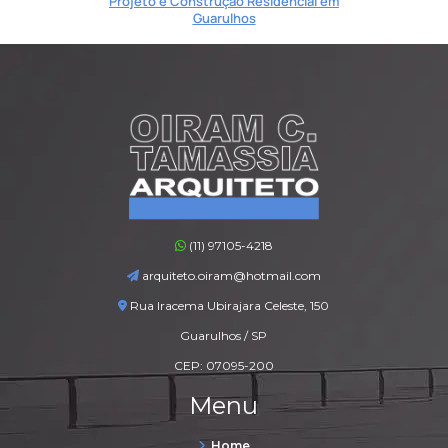
Projeto e Construção Residencial em
Guarulhos
(11) 97105-4218
arquiteto.oiram@hotmail.com
Rua Iracema Ubirajara Celeste, 150
Guarulhos / SP
CEP: 07095-200
Menu
Home