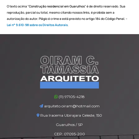
O texto acima "
Construção residencial em Guarulhos
" é de direito reservado. Sua
reprodução, parcial ou total, mesmo citando nossos links, é proibida sem a
autorização do autor. Plágio é crime e está previsto no artigo 184 do Código Penal. –
Lei n° 9.610-98 sobre os Direitos Autorais
.
(11) 97105-4218
arquiteto.oiram@hotmail.com
Rua Iracema Ubirajara Celeste, 150
Guarulhos / SP
CEP: 07095-200