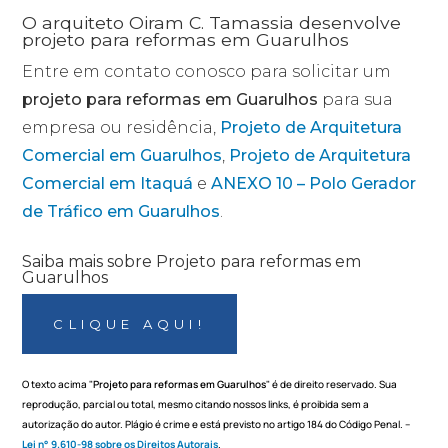
O arquiteto Oiram C. Tamassia desenvolve
projeto para reformas em Guarulhos
Entre em contato conosco para solicitar um
projeto para reformas em Guarulhos
para sua
empresa ou residência,
Projeto de Arquitetura
Comercial em Guarulhos
,
Projeto de Arquitetura
Comercial em Itaquá
e
ANEXO 10 – Polo Gerador
de Tráfico em Guarulhos
.
Saiba mais sobre Projeto para reformas em
Guarulhos
CLIQUE AQUI!
O texto acima "
Projeto para reformas em Guarulhos
" é de direito reservado. Sua
reprodução, parcial ou total, mesmo citando nossos links, é proibida sem a
autorização do autor. Plágio é crime e está previsto no artigo 184 do Código Penal. –
Lei n° 9.610-98 sobre os Direitos Autorais
.