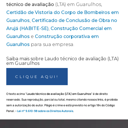
técnico de avaliação
(LTA) em Guarulhos,
Certidão de Vistoria do Corpo de Bombeiros em
Guarulhos
,
Certificado de Conclusão de Obra no
Arujá (HABITE-SE)
,
Construção Comercial em
Guarulhos
e
Construção corporativa em
Guarulhos
para sua empresa.
Saiba mais sobre Laudo técnico de avaliação (LTA)
em Guarulhos
CLIQUE AQUI!
O texto acima "
Laudo técnico de avaliação (LTA) em Guarulhos
" é de direito
reservado. Sua reprodução, parcial ou total, mesmo citando nossos links, é proibida
sem a autorização do autor. Plágio é crime e está previsto no artigo 184 do Código
Penal. –
Lei n° 9.610-98 sobre os Direitos Autorais
.