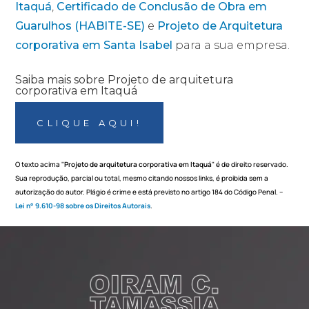
Itaquá
,
Certificado de Conclusão de Obra em
Guarulhos (HABITE-SE)
e
Projeto de Arquitetura
corporativa em Santa Isabel
para a sua empresa.
Saiba mais sobre Projeto de arquitetura
corporativa em Itaquá
CLIQUE AQUI!
O texto acima "
Projeto de arquitetura corporativa em Itaquá
" é de direito reservado.
Sua reprodução, parcial ou total, mesmo citando nossos links, é proibida sem a
autorização do autor. Plágio é crime e está previsto no artigo 184 do Código Penal. –
Lei n° 9.610-98 sobre os Direitos Autorais
.