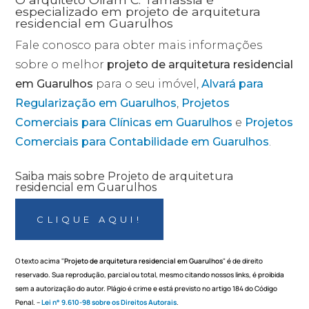
especializado em projeto de arquitetura
residencial em Guarulhos
Fale conosco para obter mais informações
sobre o melhor
projeto de arquitetura residencial
em Guarulhos
para o seu imóvel,
Alvará para
Regularização em Guarulhos
,
Projetos
Comerciais para Clínicas em Guarulhos
e
Projetos
Comerciais para Contabilidade em Guarulhos
.
Saiba mais sobre Projeto de arquitetura
residencial em Guarulhos
CLIQUE AQUI!
O texto acima "
Projeto de arquitetura residencial em Guarulhos
" é de direito
reservado. Sua reprodução, parcial ou total, mesmo citando nossos links, é proibida
sem a autorização do autor. Plágio é crime e está previsto no artigo 184 do Código
Penal. –
Lei n° 9.610-98 sobre os Direitos Autorais
.