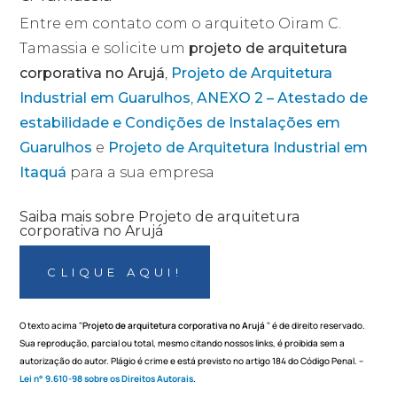
Entre em contato com o arquiteto Oiram C.
Tamassia e solicite um
projeto de arquitetura
corporativa no Arujá
,
Projeto de Arquitetura
Industrial em Guarulhos
,
ANEXO 2 – Atestado de
estabilidade e Condições de Instalações em
Guarulhos
e
Projeto de Arquitetura Industrial em
Itaquá
para a sua empresa
Saiba mais sobre Projeto de arquitetura
corporativa no Arujá
CLIQUE AQUI!
O texto acima "
Projeto de arquitetura corporativa no Arujá
" é de direito reservado.
Sua reprodução, parcial ou total, mesmo citando nossos links, é proibida sem a
autorização do autor. Plágio é crime e está previsto no artigo 184 do Código Penal. –
Lei n° 9.610-98 sobre os Direitos Autorais
.